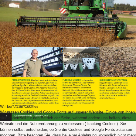
Wir benutzen Cookies
Wir nutzen Cookies und Google Fonts auf unserer Website. Einige von ihnen
sind essenziell für den Betrieb der Seite, während andere uns helfen, diese
Website und die Nutzererfahrung zu verbessern (Tracking Cookies). Sie
können selbst entscheiden, ob Sie die Cookies und Google Fonts zulassen
möchten. Bitte beachten Sie, dass bei einer Ablehnung womöglich nicht mehr