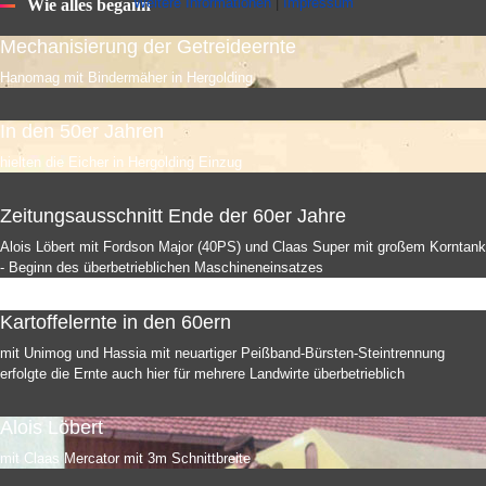
Weitere Informationen
|
Impressum
Wie alles begann
Mechanisierung der Getreideernte
Hanomag mit Bindermäher in Hergolding
In den 50er Jahren
hielten die Eicher in Hergolding Einzug
Zeitungsausschnitt Ende der 60er Jahre
Alois Löbert mit Fordson Major (40PS) und Claas Super mit großem Korntank
- Beginn des überbetrieblichen Maschineneinsatzes
Kartoffelernte in den 60ern
mit Unimog und Hassia mit neuartiger Peißband-Bürsten-Steintrennung
erfolgte die Ernte auch hier für mehrere Landwirte überbetrieblich
Alois Löbert
mit Claas Mercator mit 3m Schnittbreite