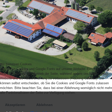
Wir benutzen Cookies
Wir nutzen Cookies und Google Fonts auf unserer Website. Einige von ihnen
sind essenziell für den Betrieb der Seite, während andere uns helfen, diese
Website und die Nutzererfahrung zu verbessern (Tracking Cookies). Sie
können selbst entscheiden, ob Sie die Cookies und Google Fonts zulassen
möchten. Bitte beachten Sie, dass bei einer Ablehnung womöglich nicht mehr
alle Funktionalitäten der Seite zur Verfügung stehen.
Akzeptieren
Ablehnen